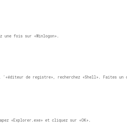
z une fois sur «Winlogon».
l '«éditeur de registre», recherchez «Shell». Faites un 
apez «
Explorer.exe
» et cliquez sur «OK».