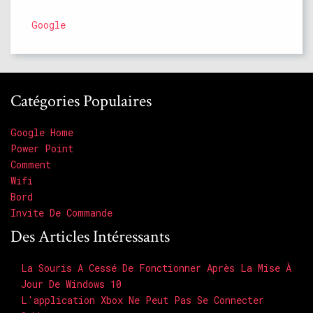
Google
Catégories Populaires
Google Home
Power Point
Comment
Wifi
Bord
Invite De Commande
Des Articles Intéressants
La Souris A Cessé De Fonctionner Après La Mise À
Jour De Windows 10
L'application Xbox Ne Peut Pas Se Connecter